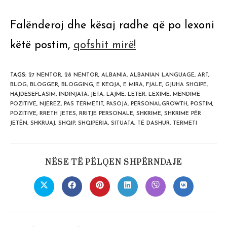
Falënderoj dhe kësaj radhe që po lexoni
këtë postim,
qofshit mirë!
TAGS
:
27 NENTOR
,
28 NENTOR
,
ALBANIA
,
ALBANIAN LANGUAGE
,
ART
,
BLOG
,
BLOGGER
,
BLOGGING
,
E KEQJA
,
E MIRA
,
FJALE
,
GJUHA SHQIPE
,
HAJDESEFLASIM
,
INDINJATA
,
JETA
,
LAJME
,
LETER
,
LEXIME
,
MENDIME
POZITIVE
,
NJEREZ
,
PAS TERMETIT
,
PASOJA
,
PERSONALGROWTH
,
POSTIM
,
POZITIVE
,
RRETH JETES
,
RRITJE PERSONALE
,
SHKRIME
,
SHKRIME PËR
JETËN
,
SHKRUAJ
,
SHQIP
,
SHQIPERIA
,
SITUATA
,
TË DASHUR
,
TERMETI
SHARE
NËSE TË PËLQEN SHPËRNDAJE
THIS
CONTENT
Opens
Opens
Opens
Opens
Opens
Opens
in
in
in
in
in
in
a
a
a
a
a
a
new
new
new
new
new
new
window
window
window
window
window
window