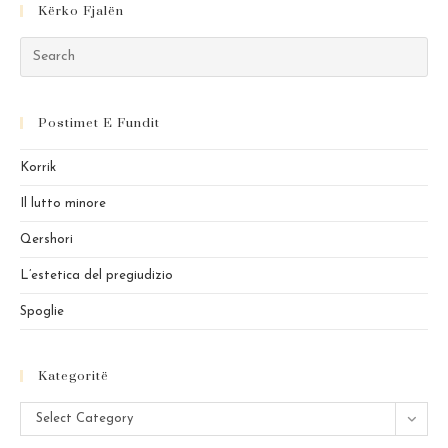
Kërko Fjalën
Pre
Es
to
Postimet E Fundit
clo
the
Korrik
sea
pan
Il lutto minore
Qershori
L’estetica del pregiudizio
Spoglie
Kategoritë
Kategoritë
Select Category