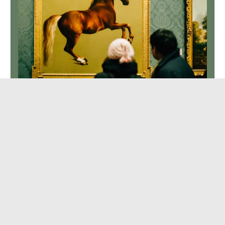
Bukur dhe shëmtuar
vendose vetë më mirë...
Bukur
Continue Reading
Dhe
Shëmtuar