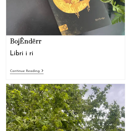
BojËndërr
Libri i ri
BojËndërr
Continue Reading