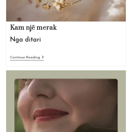
Kam një merak
Nga ditari
Kam
Continue Reading
Një
Merak