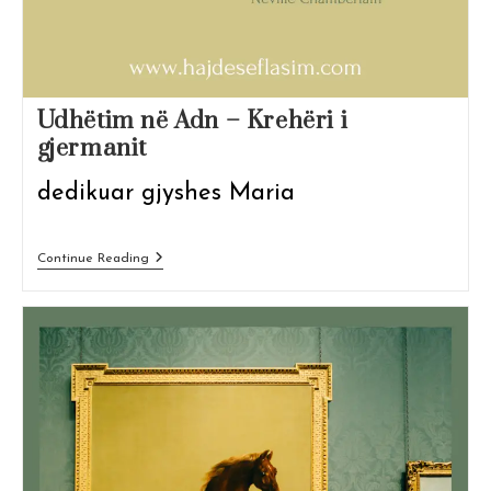
Udhëtim në Adn – Krehëri i
gjermanit
dedikuar gjyshes Maria
Udhëtim
Continue Reading
Në
Adn
–
Krehëri
I
Gjermanit