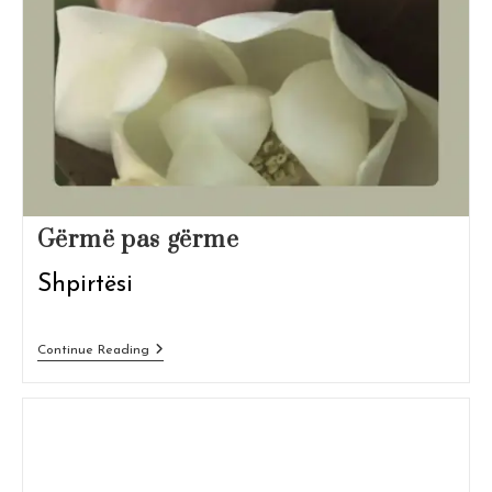
Gërmë pas gërme
Shpirtësi
Gërmë
Continue Reading
Pas
Gërme