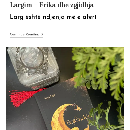
Largim – Frika dhe zgjidhja
Larg është ndjenja më e afërt
Largim
Continue Reading
–
Frika
Dhe
Zgjidhja