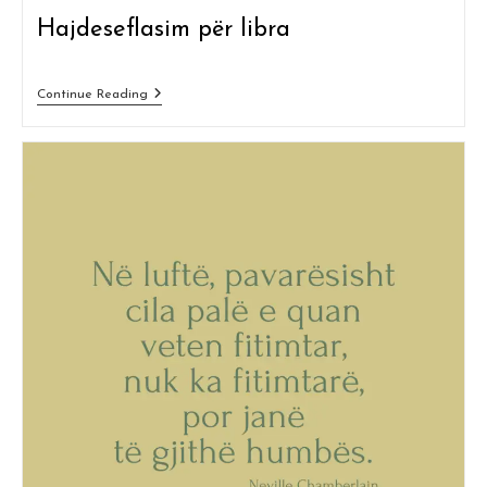
Hajdeseflasim për libra
Mallkimi
Continue Reading
I
Shkrimtarit
–
Koment