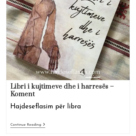
Libri i kujtimeve dhe i harresës –
Koment
Hajdeseflasim për libra
Libri
Continue Reading
I
Kujtimeve