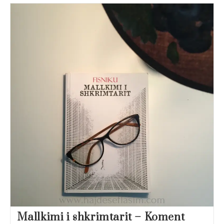
Dhe
I
Harresës
–
Koment
Mallkimi i shkrimtarit – Koment