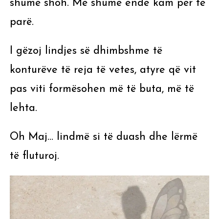
shumë shoh. Më shumë ende kam për të
parë.
I gëzoj lindjes së dhimbshme të
konturëve të reja të vetes, atyre që vit
pas viti formësohen më të buta, më të
lehta.
Oh Maj… lindmë si të duash dhe lërmë
të fluturoj.