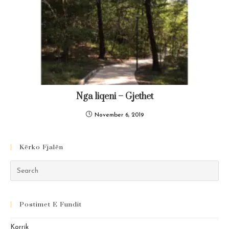
Nga liqeni – Gjethet
November 6, 2019
Kërko Fjalën
Pre
Es
to
Postimet E Fundit
clo
the
Korrik