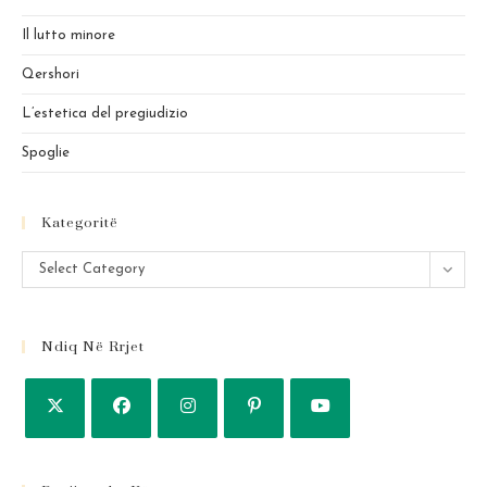
sea
pan
Il lutto minore
Qershori
L’estetica del pregiudizio
Spoglie
Kategoritë
Kategoritë
Select Category
Ndiq Në Rrjet