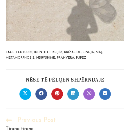
TAGS
:
FLUTURIM
,
IDENTITET
,
KRIJIM
,
KRIZALIDE
,
LINDJA
,
MAJ
,
METAMORPHOSIS
,
NDRYSHIME
,
PRANVERA
,
PUPËZ
SHARE
NËSE TË PËLQEN SHPËRNDAJE
THIS
CONTENT
Opens
Opens
Opens
Opens
Opens
Opens
in
in
in
in
in
in
a
a
a
a
a
a
new
new
new
new
new
new
window
window
window
window
window
window
Previous Post
Read
more
Tirana tirane