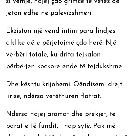
si vemje, ndjej çdo grimcë të vetes që
jeton edhe në palëvizshmëri.
Ekziston një vend intim para lindjes
ciklike që e përjetojmë çdo herë. Një
verbëri totale, ku drita tejkalon
përbërjen kockore ende të tejdukshme.
Dhe kështu krijohemi. Qëndisemi drejt
lirisë, ndërsa vetëthuren flatrat.
Ndërsa ndjej aromat dhe prekjet, të
parat e të fundit, i hap sytë. Pak më