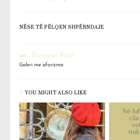
SHARE
NËSE TË PËLQEN SHPËRNDAJE
THIS
CONTENT
Previous Post
Read
more
Galeri me aforizma
articles
YOU MIGHT ALSO LIKE