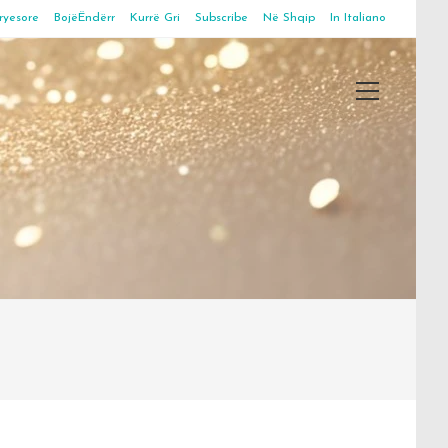
ryesore
BojëËndërr
Kurrë Gri
Subscribe
Në Shqip
In Italiano
Main
Menu