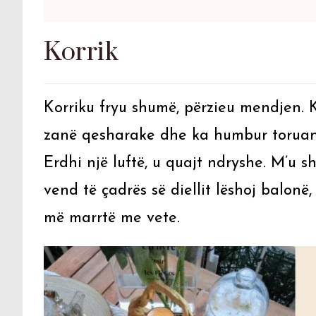
Korrik
Korriku fryu shumë, përzieu mendjen. Ka
zanë qesharake dhe ka humbur toruan.
Erdhi një luftë, u quajt ndryshe. M’u sh
vend të çadrës së diellit lëshoj balonë,
më marrtë me vete.