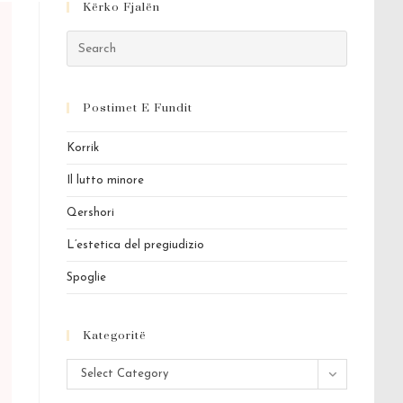
Kërko Fjalën
Press
Escape
to
Postimet E Fundit
close
the
Korrik
search
panel.
Il lutto minore
Qershori
L’estetica del pregiudizio
Spoglie
Kategoritë
Kategoritë
Select Category