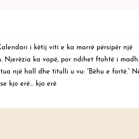
lendari i këtij viti e ka marrë përsipër një
 Njerëzia ka vapë, por ndihet ftohtë i madh
tua një hall dhe titulli u vu: “Bëhu e fortë.” N
 se kjo erë… kjo erë