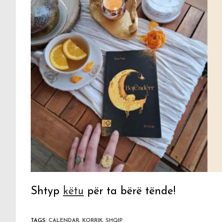
Shtyp
këtu
për ta bërë tënde!
TAGS
:
CALENDAR
,
KORRIK
,
SHQIP