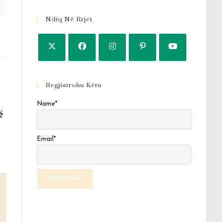
Ndiq Në Rrjet
Regjistrohu Këtu
.
Name*
ë
Email*