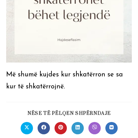
Më shumë kujdes kur shkatërron se sa
kur të shkatërrojnë.
SHARE
NËSE TË PËLQEN SHPËRNDAJE
THIS
CONTENT
Opens
Opens
Opens
Opens
Opens
Opens
in
in
in
in
in
in