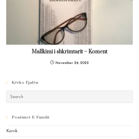
Mallkimi i shkrimtarit – Koment
November 29, 2022
Kërko Fjalën
Pre
Es
to
Postimet E Fundit
clo
the
Korrik
sea