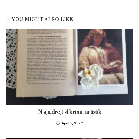
a
a
a
a
a
a
new
new
new
new
new
new
window
window
window
window
window
window
YOU MIGHT ALSO LIKE
Nisja drejt shkrimit artistik
April 5, 2022