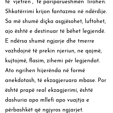
të “vjetren”, “të pariparueshmën” lirohen.
Shkatërrimi krijon fantazma në ndërdije.
Sa më shumë diçka asgjësohet, luftohet,
ajo është e destinuar të bëhet legjendë.
E ndërsa shumë ngjarje dhe tmerre
vazhdojnë të prekin njeriun, ne qajmë,
kujtojmë, flasim, zihemi për legjendat.
Ato ngrihen hijerënda në formë
anekdotash, të ekzagjeruara mbase. Por
është prapë real ekzagjerimi, është
dashuria apo mllefi apo vuajtja e
përbashkët që ngjyros ngjarjet.