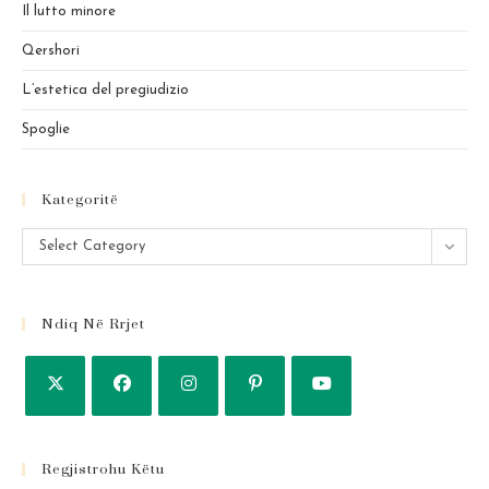
pan
Il lutto minore
Qershori
L’estetica del pregiudizio
Spoglie
Kategoritë
Kategoritë
Select Category
Ndiq Në Rrjet
Regjistrohu Këtu