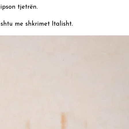
pson tjetrën.
shtu me shkrimet Italisht.