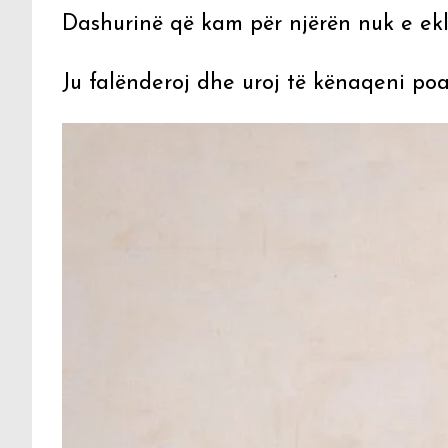
Dashurinë që kam për njërën nuk e ekli
Ju falënderoj dhe uroj të kënaqeni poa