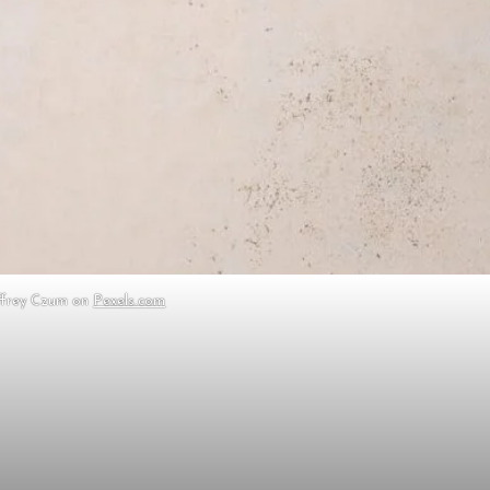
ffrey Czum on
Pexels.com