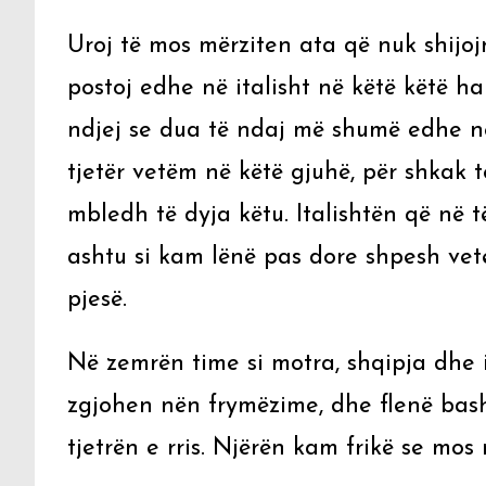
Uroj të mos mërziten ata që nuk shijojn
postoj edhe në italisht në këtë këtë h
ndjej se dua të ndaj më shumë edhe në
tjetër vetëm në këtë gjuhë, për shkak t
mbledh të dyja këtu. Italishtën që në 
ashtu si kam lënë pas dore shpesh ve
pjesë.
Në zemrën time si motra, shqipja dhe 
zgjohen nën frymëzime, dhe flenë bash
tjetrën e rris. Njërën kam frikë se mos