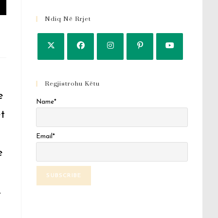
Ndiq Në Rrjet
Regjistrohu Këtu
e
Name*
t
Email*
e
…