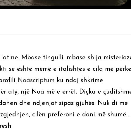
latine. Mbase tingulli, mbase shija misterioz
ti se është mëmë e italishtes e cila më përke
profili
Noascriptum
ku ndaj shkrime
tër aty, një Noa më e errët. Diçka e çuditshm
dahen dhe ndjenjat sipas gjuhës. Nuk di me
 zgjedhjen, cilën preferoni e doni më shumë 
rësh.