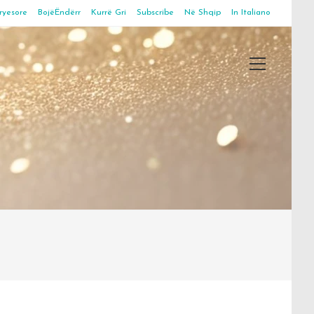
ryesore
BojëËndërr
Kurrë Gri
Subscribe
Në Shqip
In Italiano
Main
Menu