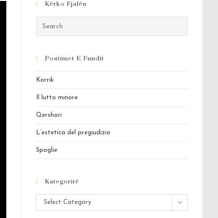
Kërko Fjalën
Press
Escape
to
Postimet E Fundit
close
the
Korrik
search
panel.
Il lutto minore
Qershori
L’estetica del pregiudizio
Spoglie
Kategoritë
Kategoritë
Select Category