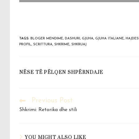
TAGS
:
BLOGER MENDIME
,
DASHURI
,
GJUHA
,
GJUHA ITALIANE
,
HAJDES
PROFIL
,
SCRITTURA
,
SHKRIME
,
SHKRUAJ
SHARE
NËSE TË PËLQEN SHPËRNDAJE
THIS
CONTENT
Previous Post
Read
more
Shkrimi: Retorika dhe stili
articles
YOU MIGHT ALSO LIKE