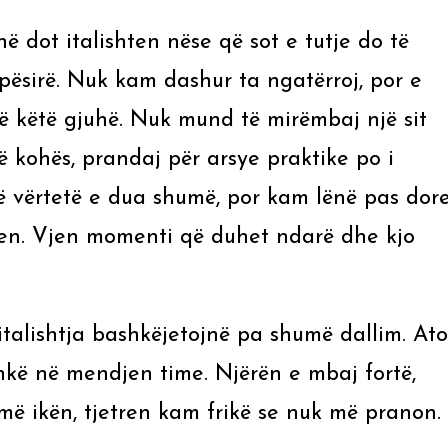
ë dot italishten nëse që sot e tutje do të
apësirë. Nuk kam dashur ta ngatërroj, por e
 këtë gjuhë. Nuk mund të mirëmbaj një sit
ë kohës, prandaj për arsye praktike po i
të vërtetë e dua shumë, por kam lënë pas dore
ten. Vjen momenti që duhet ndarë dhe kjo
italishtja bashkëjetojnë pa shumë dallim. Ato
kë në mendjen time. Njërën e mbaj fortë,
 më ikën, tjetren kam frikë se nuk më pranon.