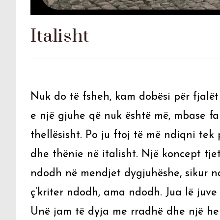
Italisht
Nuk do të fsheh, kam dobësi për fjalët 
e një gjuhe që nuk është më, mbase fak
thellësisht. Po ju ftoj të më ndiqni tek 
dhe thënie në italisht. Një koncept tje
ndodh në mendjet dygjuhëshe, sikur n
ç’kriter ndodh, ama ndodh. Jua lë juve
Unë jam të dyja me rradhë dhe një he