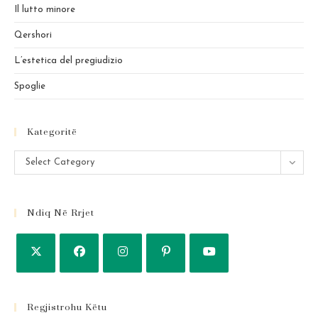
pan
Il lutto minore
Qershori
L’estetica del pregiudizio
Spoglie
Kategoritë
Kategoritë
Select Category
Ndiq Në Rrjet
Regjistrohu Këtu