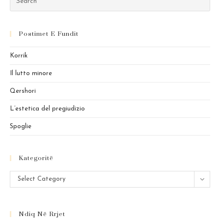
Es
to
Postimet E Fundit
clo
the
Korrik
sea
pan
Il lutto minore
Qershori
L’estetica del pregiudizio
Spoglie
Kategoritë
Kategoritë
Select Category
Ndiq Në Rrjet