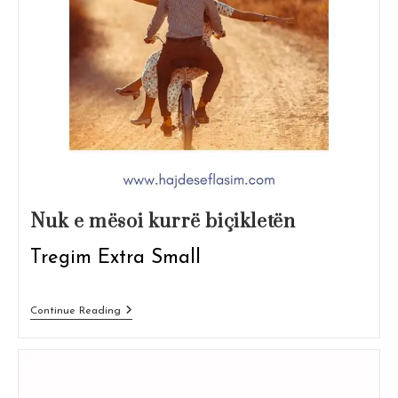
Nuk e mësoi kurrë biçikletën
Tregim Extra Small
Nuk
Continue Reading
E
Mësoi
Kurrë
Biçikletën