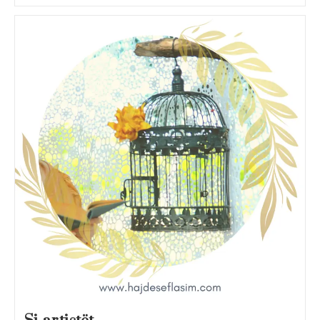
Bën
Të
Ndihem
Më
Mirë