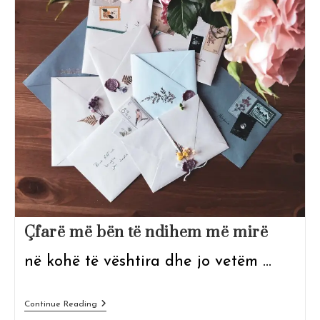
Çfarë më bën të ndihem më mirë
në kohë të vështira dhe jo vetëm ...
Çfarë
Continue Reading
Më