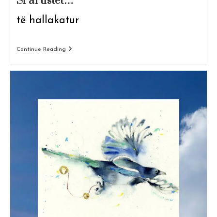
Si artistët…
të hallakatur
Si
Continue Reading
Artistët…