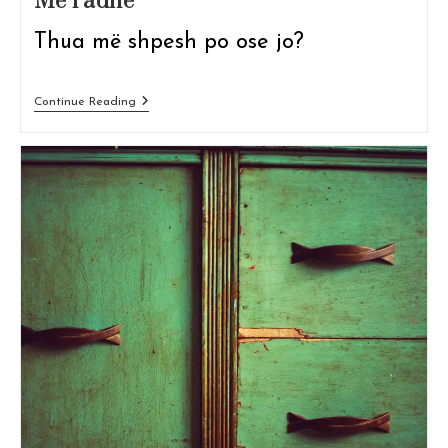
Me radhë
Thua më shpesh po ose jo?
Me
Continue Reading
Radhë