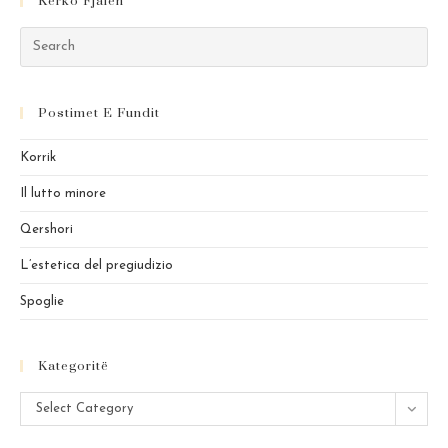
Kërko Fjalën
Pre
Es
to
Postimet E Fundit
clo
the
Korrik
sea
pan
Il lutto minore
Qershori
L’estetica del pregiudizio
Spoglie
Kategoritë
Kategoritë
Select Category