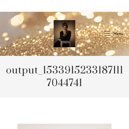
Skip
to
content
Menu
output_1533915233187111
7044741