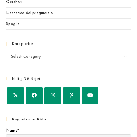
Qershori
L’estetica del pregiudizio
Spoglie
Kategoritë
Kategoritë
Select Category
Ndiq Në Rrjet
Regjistrohu Këtu
Name*