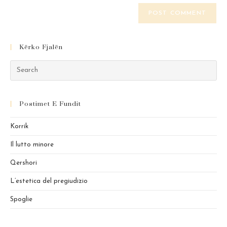
website
comment
URL
(optional)
Kërko Fjalën
Pre
Es
to
Postimet E Fundit
clo
the
Korrik
sea
pan
Il lutto minore
Qershori
L’estetica del pregiudizio
Spoglie