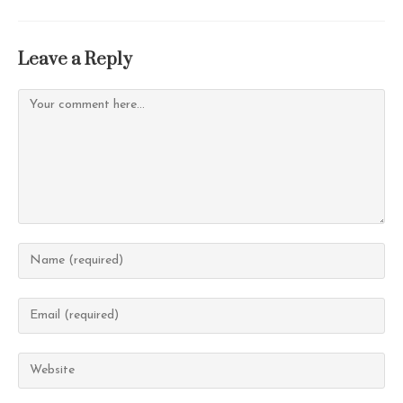
Leave a Reply
Comment
Enter
your
name
Enter
or
your
username
email
Enter
to
address
your
comment
to