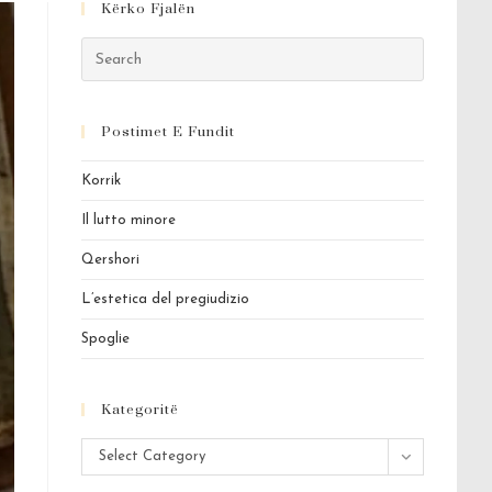
Kërko Fjalën
Press
Escape
to
Postimet E Fundit
close
the
Korrik
search
panel.
Il lutto minore
Qershori
L’estetica del pregiudizio
Spoglie
Kategoritë
Kategoritë
Select Category