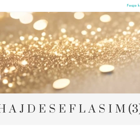
Faqja k
H A J D E S E F L A S I M (3