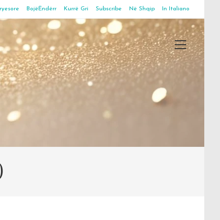
ryesore
BojëËndërr
Kurrë Gri
Subscribe
Në Shqip
In Italiano
Main
Menu
)