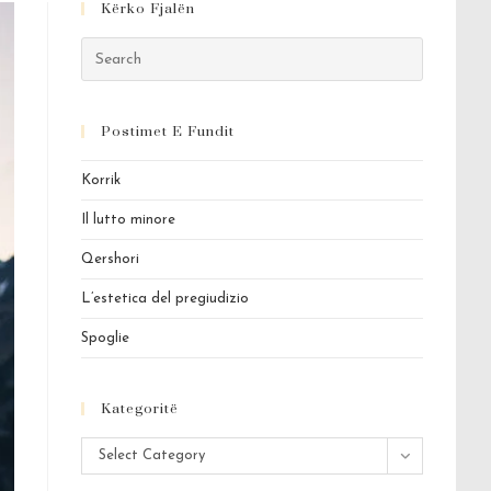
Kërko Fjalën
Press
Escape
to
Postimet E Fundit
close
the
Korrik
search
panel.
Il lutto minore
Qershori
L’estetica del pregiudizio
Spoglie
Kategoritë
Kategoritë
Select Category