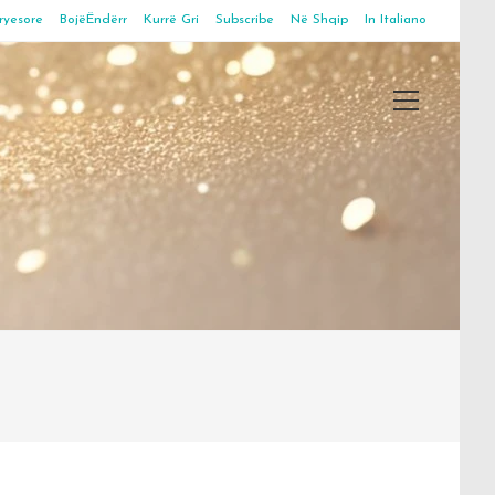
ryesore
BojëËndërr
Kurrë Gri
Subscribe
Në Shqip
In Italiano
Main
Menu