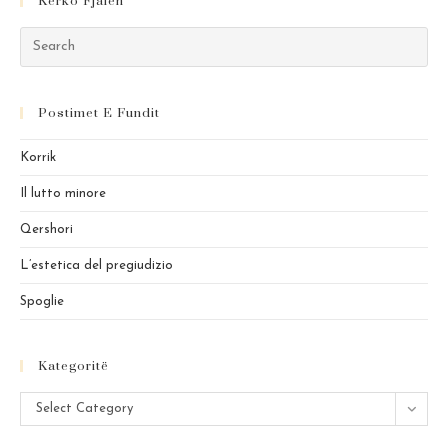
Kërko Fjalën
Pre
Es
to
Postimet E Fundit
clo
the
Korrik
sea
pan
Il lutto minore
Qershori
L’estetica del pregiudizio
Spoglie
Kategoritë
Kategoritë
Select Category