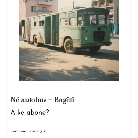
Në autobus – Bagëti
A ke abone?
Në
Continue Reading
Autobus