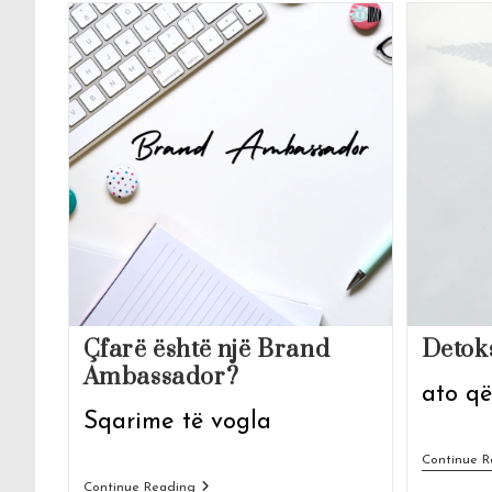
Çfarë është një Brand
Detok
Ambassador?
ato që
Sqarime të vogla
Continue R
Çfarë
Continue Reading