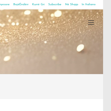
ryesore
BojëËndërr
Kurrë Gri
Subscribe
Në Shqip
In Italiano
Main
Menu