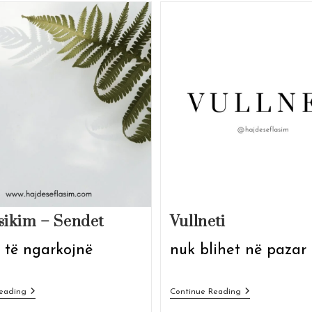
sikim – Sendet
Vullneti
 të ngarkojnë
nuk blihet në pazar
Detoksikim
Vullneti
eading
Continue Reading
–