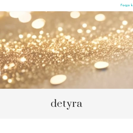
Faqja k
detyra