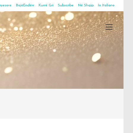
ryesore
BojëËndërr
Kurrë Gri
Subscribe
Në Shqip
In Italiano
Main
Menu