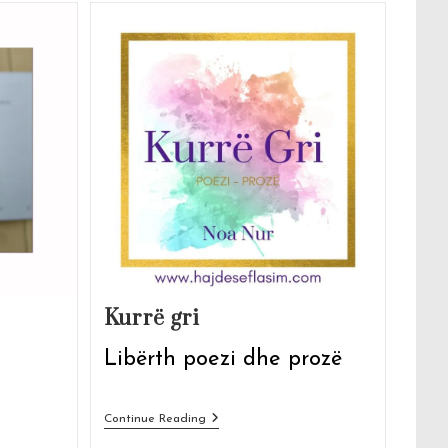
Kurrë gri
Libërth poezi dhe prozë
Kurrë
Continue Reading
Gri