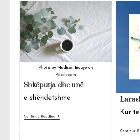
Photo by Madison Inouye on
Pexels.com
Shkëputja dhe unë
e shëndetshme
Laras
Kur të
Shkëputja
Continue Reading
Dhe
Unë
Continue R