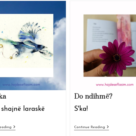
ka
Do ndihmë?
 shajnë laraskë
S'ka!
Laraska
Do
eading
Continue Reading
Ndihmë?