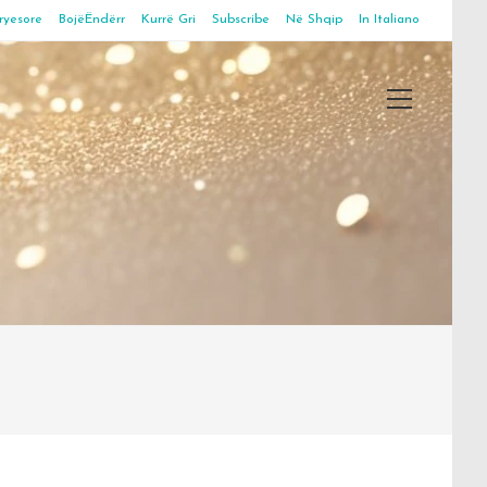
ryesore
BojëËndërr
Kurrë Gri
Subscribe
Në Shqip
In Italiano
Main
Menu