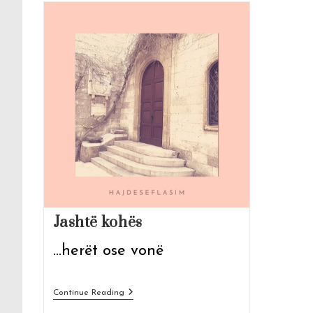
Jashtë kohës
...herët ose vonë
Jashtë
Continue Reading
Kohës