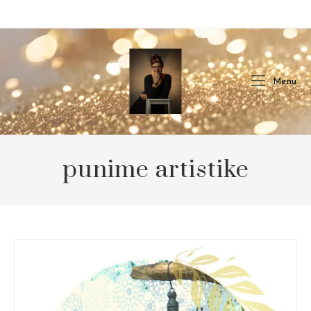
Skip
to
content
Menu
punime artistike