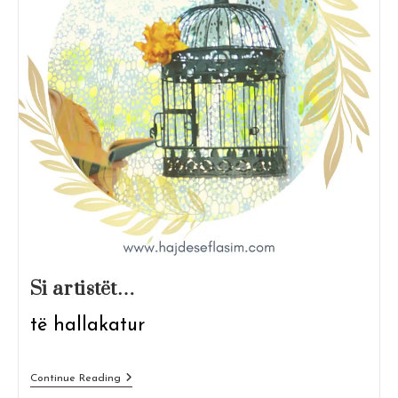
Si artistët…
të hallakatur
Si
Continue Reading
Artistët…