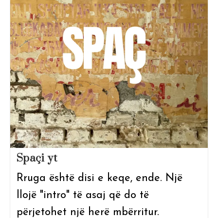
Spaçi yt
Rruga është disi e keqe, ende. Një
llojë "intro" të asaj që do të
përjetohet një herë mbërritur.