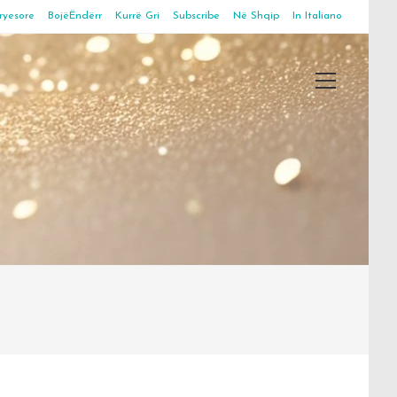
ryesore
BojëËndërr
Kurrë Gri
Subscribe
Në Shqip
In Italiano
Main
Menu