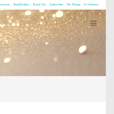
ryesore
BojëËndërr
Kurrë Gri
Subscribe
Në Shqip
In Italiano
Main
Menu