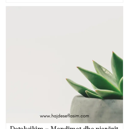
Frika
Dhe
Zgjidhja