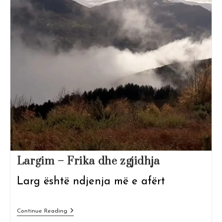
Largim – Frika dhe zgjidhja
Larg është ndjenja më e afërt
Largim
Continue Reading
–