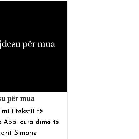
su për mua
mi i tekstit të
 Abbi cura dime të
tarit Simone