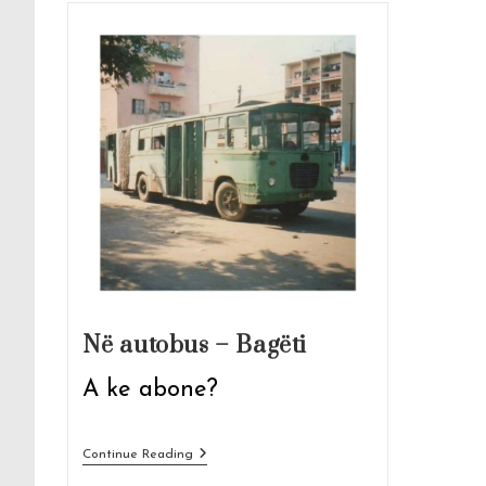
Në autobus – Bagëti
A ke abone?
Në
Continue Reading
Autobus