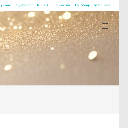
ryesore
BojëËndërr
Kurrë Gri
Subscribe
Në Shqip
In Italiano
Main
Menu