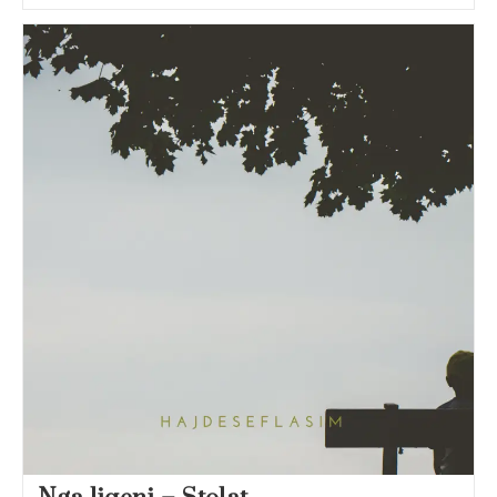
Gërme