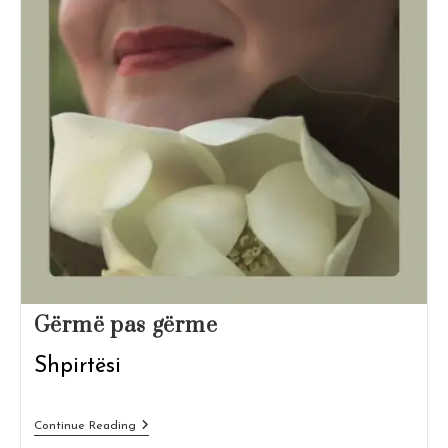
Gërmë pas gërme
Shpirtësi
Gërmë
Continue Reading
Pas