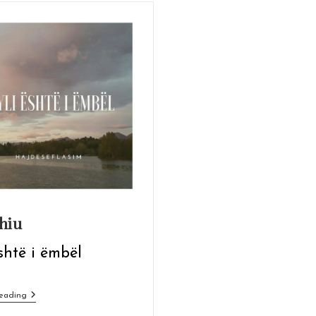
hiu
shtë i ëmbël
Qylaxhiu
eading