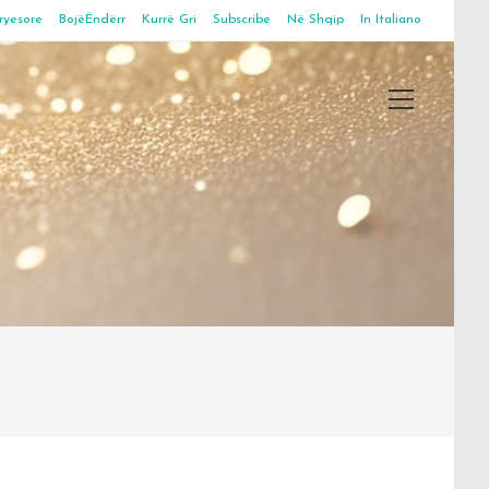
ryesore
BojëËndërr
Kurrë Gri
Subscribe
Në Shqip
In Italiano
Main
Menu