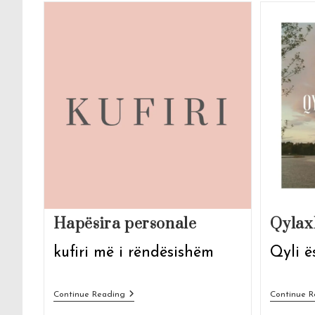
Hapësira personale
Qylax
kufiri më i rëndësishëm
Qyli ë
Hapësira
Continue Reading
Continue R
Personale