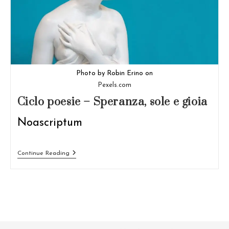
Photo by Robin Erino on
Pexels.com
Ciclo poesie – Speranza, sole e gioia
Noascriptum
Ciclo
Continue Reading
Poesie
–
Speranza,
Sole
E
Gioia