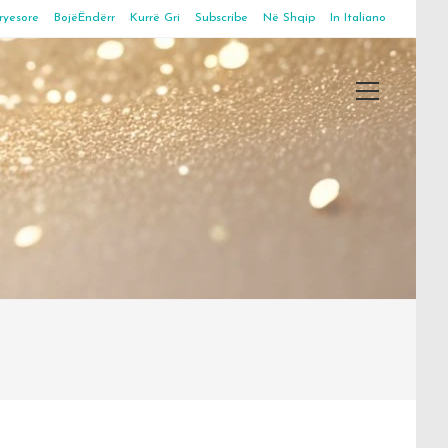
ryesore
BojëËndërr
Kurrë Gri
Subscribe
Në Shqip
In Italiano
Main
Menu