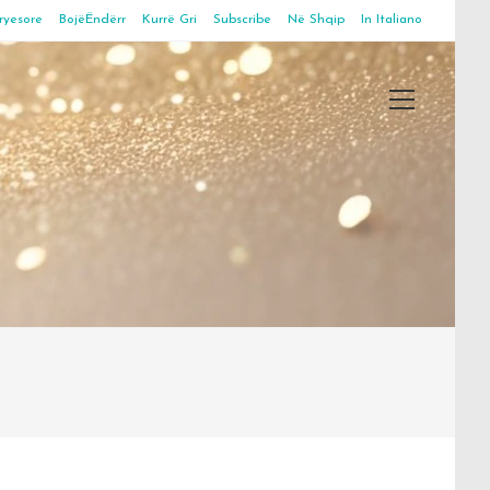
ryesore
BojëËndërr
Kurrë Gri
Subscribe
Në Shqip
In Italiano
Main
Menu