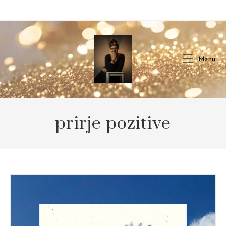
Skip
to
content
Menu
prirje pozitive