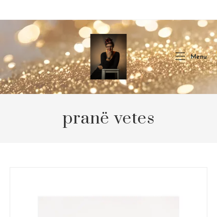
Skip
to
content
Menu
pranë vetes