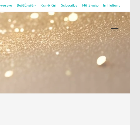
ryesore
BojëËndërr
Kurrë Gri
Subscribe
Në Shqip
In Italiano
Main
Menu