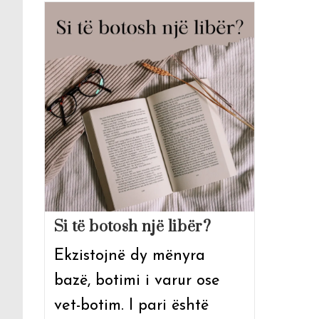
Si të botosh një libër?
Ekzistojnë dy mënyra
bazë, botimi i varur ose
vet-botim. I pari është