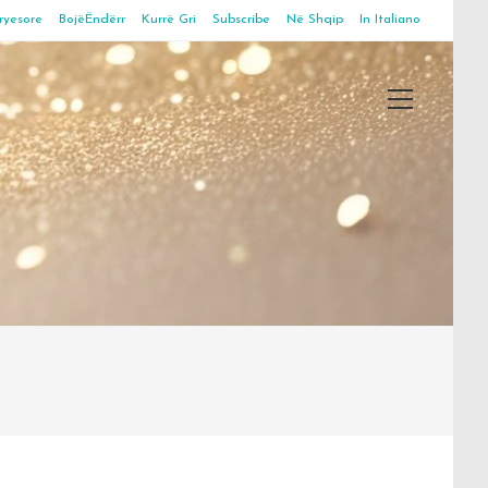
ryesore
BojëËndërr
Kurrë Gri
Subscribe
Në Shqip
In Italiano
Main
Menu