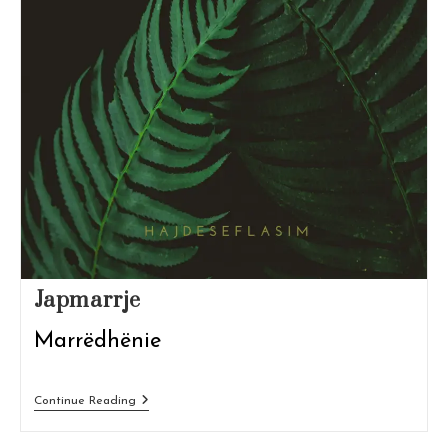
Japmarrje
Marrëdhënie
Japmarrje
Continue Reading