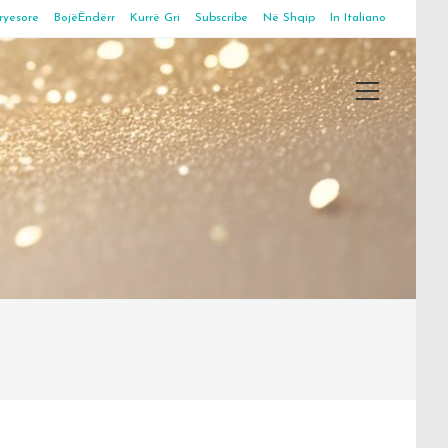
ryesore
BojëËndërr
Kurrë Gri
Subscribe
Në Shqip
In Italiano
Main
Menu