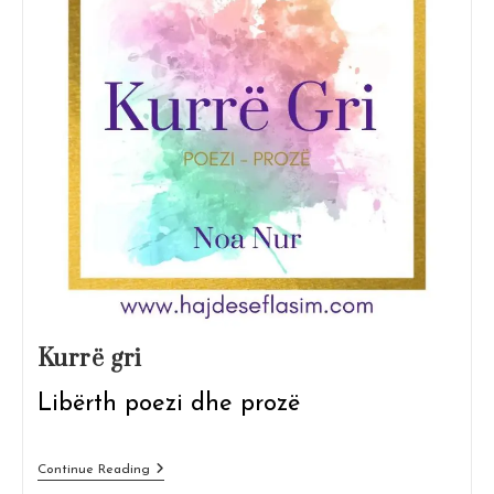
Kurrë gri
Libërth poezi dhe prozë
Kurrë
Continue Reading
Gri