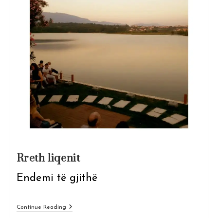
Rreth liqenit
Endemi të gjithë
Rreth
Continue Reading
Liqenit