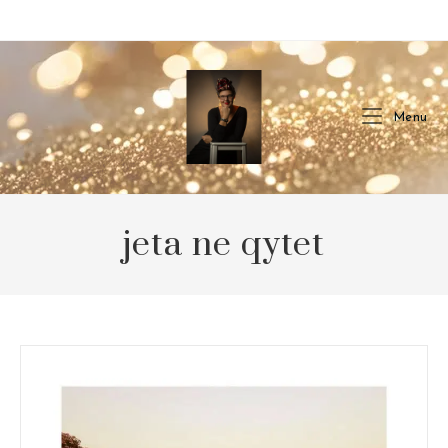
Skip
to
content
Menu
jeta ne qytet