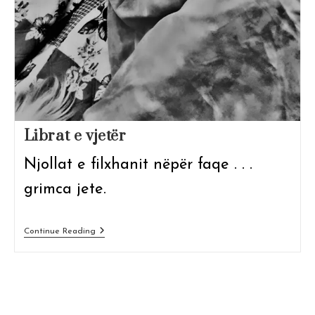
Librat e vjetër
Njollat e filxhanit nëpër faqe . . .
grimca jete.
Librat
Continue Reading
E
Vjetër