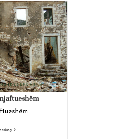
mjaftueshëm
ftueshëm
Të
eading
Pamjaftueshëm