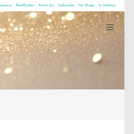
ryesore
BojëËndërr
Kurrë Gri
Subscribe
Në Shqip
In Italiano
Main
Menu