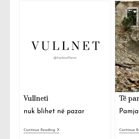
Vullneti
Të pa
nuk blihet në pazar
Pamja
Vullneti
Continue Reading
Continue R