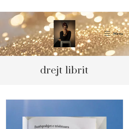
Skip
to
content
Menu
drejt librit