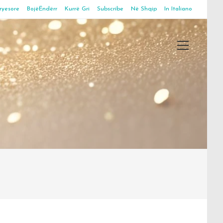
ryesore
BojëËndërr
Kurrë Gri
Subscribe
Në Shqip
In Italiano
Main
Menu