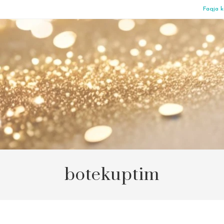
Faqja k
botekuptim