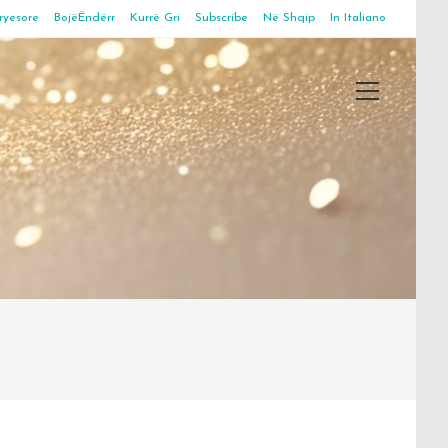
ryesore
BojëËndërr
Kurrë Gri
Subscribe
Në Shqip
In Italiano
Main
Menu